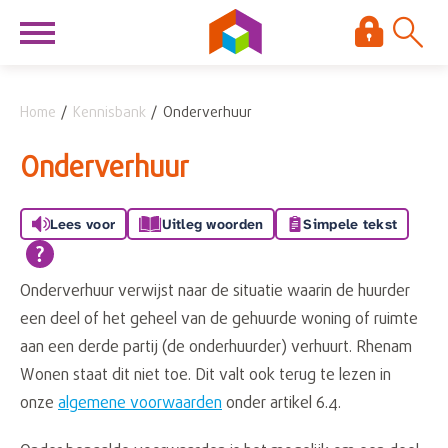
Naar de homepage
Ga naar Hoofd
Home
Kennisbank
Onderverhuur
Naar hoofdinhoud
Naar hoofdnavigatiemenu
Naar zoeken
Onderverhuur
Lees voor
Uitleg woorden
Simpele tekst
Onderverhuur verwijst naar de situatie waarin de huurder
een deel of het geheel van de gehuurde woning of ruimte
aan een derde partij (de onderhuurder) verhuurt. Rhenam
Wonen staat dit niet toe. Dit valt ook terug te lezen in
onze
algemene voorwaarden
onder artikel 6.4.