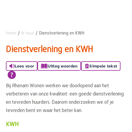
Home
Ik huur
Dienstverlening en KWH
Naar hoofdinhoud
Naar hoofdnavigatiemenu
Naar zoeken
Dienstverlening en KWH
Lees voor
Uitleg woorden
Simpele tekst
Bij Rhenam Wonen werken we doorlopend aan het
verbeteren van onze kwaliteit: een goede dienstverlening
en tevreden huurders. Daarom onderzoeken we of je
tevreden bent en waar het beter kan.
KWH