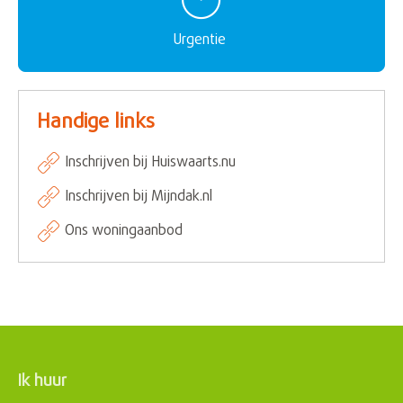
Urgentie
Handige links
Inschrijven bij Huiswaarts.nu
Inschrijven bij Mijndak.nl
Ons woningaanbod
Ik huur
Contactinformatie