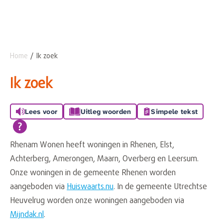
Home
Ik zoek
Naar hoofdinhoud
Naar hoofdnavigatiemenu
Naar zoeken
Ik zoek
Lees voor
Uitleg woorden
Simpele tekst
Rhenam Wonen heeft woningen in Rhenen, Elst,
Achterberg, Amerongen, Maarn, Overberg en Leersum.
Onze woningen in de gemeente Rhenen worden
aangeboden via
Huiswaarts.nu
. In de gemeente Utrechtse
Heuvelrug worden onze woningen aangeboden via
Mijndak.nl
.