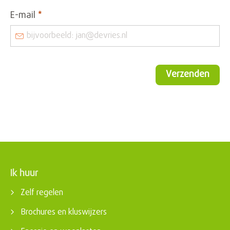
E-mail
*
Verzenden
Ik huur
Contactinformatie
Zelf regelen
Brochures en kluswijzers