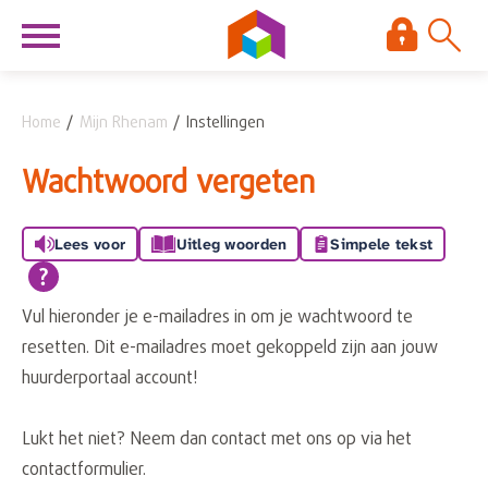
Naar de homepage
Ga naar Hoofd
Home
Mijn Rhenam
Instellingen
Naar hoofdinhoud
Naar hoofdnavigatiemenu
Naar zoeken
Wachtwoord vergeten
Lees voor
Uitleg woorden
Simpele tekst
Vul hieronder je e-mailadres in om je wachtwoord te
resetten. Dit e-mailadres moet gekoppeld zijn aan jouw
huurderportaal account!
Lukt het niet? Neem dan contact met ons op via het
contactformulier.