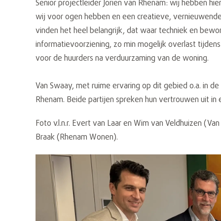
Senior projectleider Jorien van Rhenam: wij hebben h
wij voor ogen hebben en een creatieve, vernieuwend
vinden het heel belangrijk, dat waar techniek en bew
informatievoorziening, zo min mogelijk overlast tij
voor de huurders na verduurzaming van de woning.
Van Swaay, met ruime ervaring op dit gebied o.a. in d
Rhenam. Beide partijen spreken hun vertrouwen uit i
Foto v.l.n.r.
Evert van Laar en Wim van Veldhuizen (Van
Braak (Rhenam Wonen).