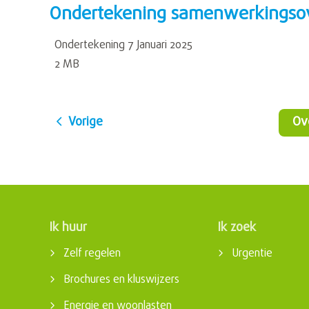
Ondertekening samenwerkingso
Ondertekening 7 Januari 2025
2 MB
Vorige
O
Ik huur
Ik zoek
Contactinformatie
Zelf regelen
Urgentie
Brochures en kluswijzers
Energie en woonlasten