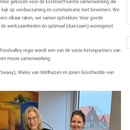
iermee gekozen voor de kostenefficiënte samenwerking die
e kijk op verduurzaming en communicatie met bewoners. We
oners elkaar raken, we samen optrekken. Voor goede
dens de werkzaamheden én optimaal (duurzaam) woongenot
e Foodvalley regio wordt een van de vaste ketenpartners van
n een mooie samenwerking.
 Swaay),
Wieke van Veldhuizen en Jorien Groothedde-van