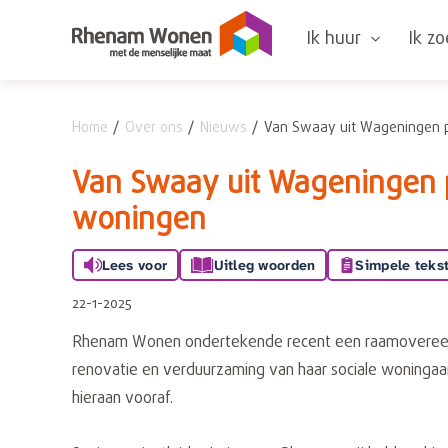
Naar de homepage
Ik huur
Ik z
Home
Over ons
Nieuws
Van Swaay uit Wageningen 
Naar hoofdinhoud
Naar hoofdnavigatiemenu
Naar zoeken
Van Swaay uit Wageningen 
woningen
Lees voor
Uitleg woorden
Simpele teks
22-1-2025
Rhenam Wonen ondertekende recent een raamovereen
renovatie en verduurzaming van haar sociale woningaa
hieraan vooraf.