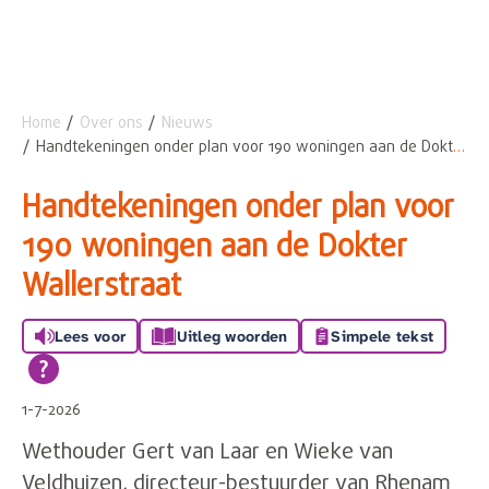
Home
Over ons
Nieuws
Handtekeningen onder plan voor 190 woningen aan de Dokter Wallerstraat
Naar hoofdinhoud
Naar hoofdnavigatiemenu
Naar zoeken
Handtekeningen onder plan voor
190 woningen aan de Dokter
Wallerstraat
Lees voor
Uitleg woorden
Simpele tekst
1-7-2026
Wethouder Gert van Laar en Wieke van
Veldhuizen, directeur-bestuurder van Rhenam