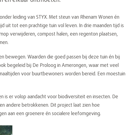
en en elkaar ontmoeten.
 onder leiding van STYX. Met steun van Rhenam Wonen én
jd uit tot een prachtige tuin vol leven. In drie maanden tijd is
limop verwijderen, compost halen, een regenton plaatsen,
men.
n bewegen. Waarden die goed passen bij deze tuin én bij
ok begeleid bij De Proloog in Amerongen, waar met veel
maaltijden voor buurtbewoners worden bereid. Een moestuin
n is er volop aandacht voor biodiversiteit en insecten. De
 en andere betrokkenen. Dit project laat zien hoe
agen aan een groenere én socialere leefomgeving.