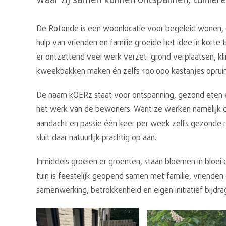
waar zij samen kunnen ontspannen, tuinier
De Rotonde is een woonlocatie voor begeleid wonen,
hulp van vrienden en familie groeide het idee in korte ti
er ontzettend veel werk verzet: grond verplaatsen, k
kweekbakken maken én zelfs 100.000 kastanjes oprui
De naam kOERz staat voor ontspanning, gezond eten e
het werk van de bewoners. Want ze werken namelijk o
aandacht en passie één keer per week zelfs gezonde 
sluit daar natuurlijk prachtig op aan.
Inmiddels groeien er groenten, staan bloemen in bloei e
tuin is feestelijk geopend samen met familie, vrienden
samenwerking, betrokkenheid en eigen initiatief bijdr