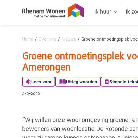
Naar de homepage
Ik huur
Ik z
Home
Over ons
Nieuws
Groene ontmoetingsplek voo
Naar hoofdinhoud
Naar hoofdnavigatiemenu
Naar zoeken
Groene ontmoetingsplek voo
Amerongen
Lees voor
Uitleg woorden
Simpele teks
4-6-2026
“Wij willen onze woonomgeving groener en
bewoners van woonlocatie De Rotonde aan