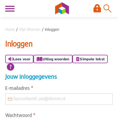
Naar de homepage
Ga naar Hoofd
Home
Mijn Rhenam
Inloggen
Naar hoofdinhoud
Naar hoofdnavigatiemenu
Naar zoeken
Inloggen
Lees voor
Uitleg woorden
Simpele tekst
Jouw inloggegevens
Verplicht veld
E-mailadres
*
Verplicht veld
Wachtwoord
*