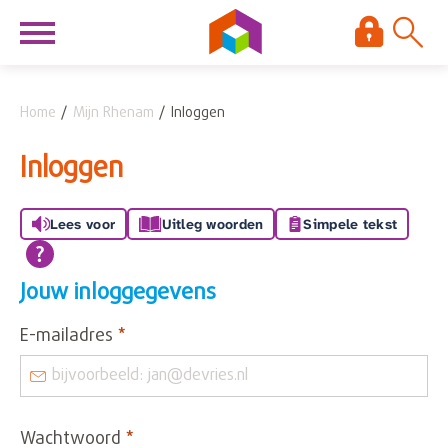
Naar de homepage
Ga naar Hoofd
Home
Mijn Rhenam
Inloggen
Naar hoofdinhoud
Naar hoofdnavigatiemenu
Naar zoeken
Inloggen
Lees voor
Uitleg woorden
Simpele tekst
Jouw inloggegevens
Verplicht veld
E-mailadres
*
Verplicht veld
Wachtwoord
*